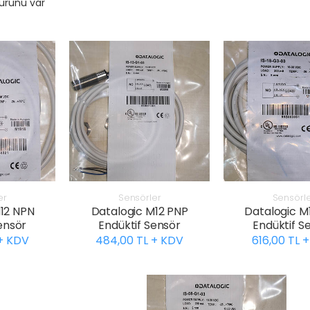
ürünü var
er
Sensörler
Sensörl
12 NPN
Datalogic M12 PNP
Datalogic M
ensör
Endüktif Sensör
Endüktif S
 + KDV
484,00 TL + KDV
616,00 TL 