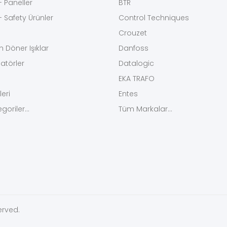
- Paneller
BTR
 Safety Ürünler
Control Techniques
Crouzet
on Döner Işıklar
Danfoss
atörler
Datalogic
EKA TRAFO
leri
Entes
oriler...
Tüm Markalar...
erved.