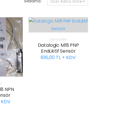
Sıralama :
Sensörler
Datalogic M18 PNP
Endüktif Sensör
616,00 TL + KDV
er
18 NPN
ensör
+ KDV