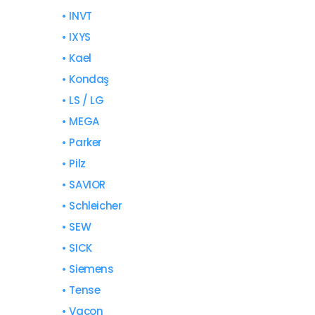
• INVT
• IXYS
• Kael
• Kondaş
• LS / LG
• MEGA
• Parker
• Pilz
• SAVIOR
• Schleicher
• SEW
• SICK
• Siemens
• Tense
• Vacon