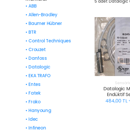
5 adet Datalogic 
• ABB
• Allen-Bradley
• Baumer Hübner
• BTR
• Control Techniques
• Crouzet
• Danfoss
• Datalogic
• EKA TRAFO
Sensörl
• Entes
Datalogic M
• Fatek
Endüktif S
484,00 TL
• Frako
• Hanyoung
• Idec
• Infineon